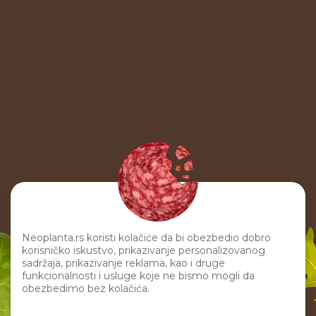
Neoplanta.rs koristi kolačiće da bi obezbedio dobro
korisničko iskustvo, prikazivanje personalizovanog
sadržaja, prikazivanje reklama, kao i druge
funkcionalnosti i usluge koje ne bismo mogli da
obezbedimo bez kolačića.