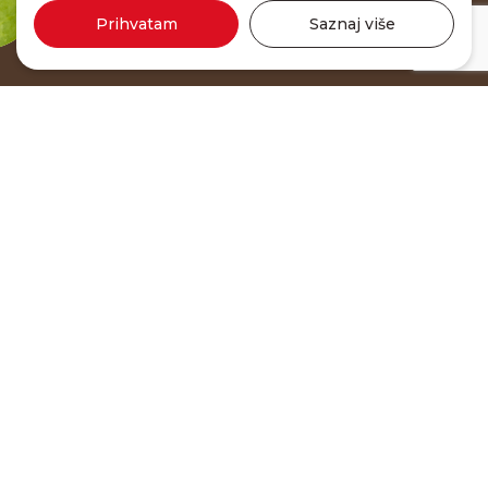
Prihvatam
Saznaj više
Junior pileća 60g