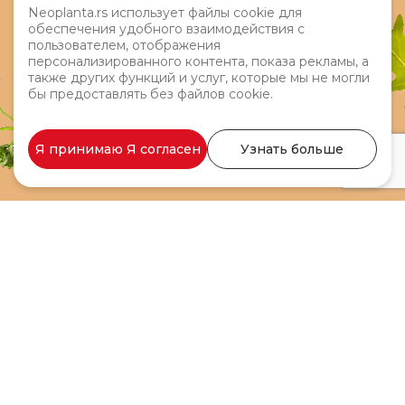
Neoplanta.rs использует файлы cookie для
обеспечения удобного взаимодействия с
пользователем, отображения
персонализированного контента, показа рекламы, а
также других функций и услуг, которые мы не могли
бы предоставлять без файлов cookie.
Моя Неопланта курица
Я принимаю Я согласен
Узнать больше
тушеная 100 г