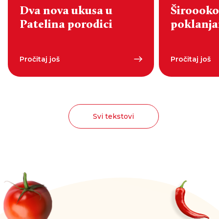
Dva nova ukusa u
Široooko
Patelina porodici
poklanjan
Pročitaj još
Pročitaj još
Svi tekstovi