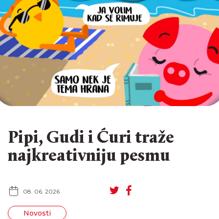
Pipi, Gudi i Ćuri traže
najkreativniju pesmu
EN
RU
08. 06. 2026
Novosti