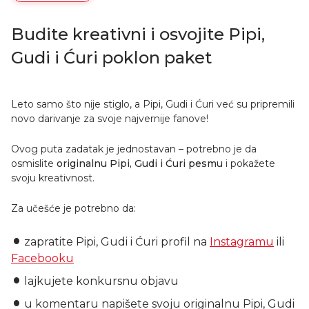
Budite kreativni i osvojite Pipi,
Gudi i Ćuri poklon paket
Leto samo što nije stiglo, a Pipi, Gudi i Ćuri već su pripremili
novo darivanje za svoje najvernije fanove!
Ovog puta zadatak je jednostavan – potrebno je da
osmislite
originalnu Pipi, Gudi i Ćuri pesmu
i pokažete
svoju kreativnost.
Za učešće je potrebno da:
zapratite Pipi, Gudi i Ćuri profil na
Instagramu
ili
Facebooku
lajkujete konkursnu objavu
u komentaru napišete svoju originalnu Pipi, Gudi