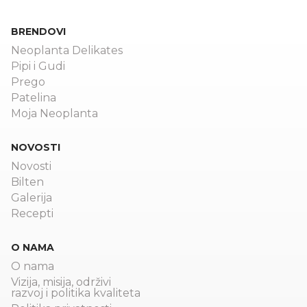
BRENDOVI
Neoplanta Delikates
Pipi i Gudi
Prego
Patelina
Moja Neoplanta
NOVOSTI
Novosti
Bilten
Galerija
Recepti
O NAMA
O nama
Vizija, misija, održivi
razvoj i politika kvaliteta