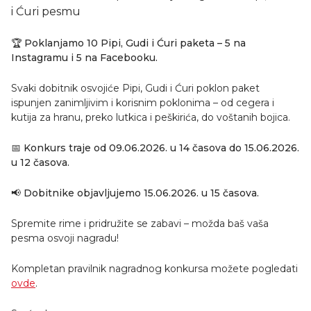
i Ćuri pesmu
🏆
Poklanjamo 10 Pipi, Gudi i Ćuri paketa – 5 na
Instagramu i 5 na Facebooku.
Svaki dobitnik osvojiće Pipi, Gudi i Ćuri poklon paket
ispunjen zanimljivim i korisnim poklonima – od cegera i
kutija za hranu, preko lutkica i peškirića, do voštanih bojica.
📅
Konkurs traje od 09.06.2026. u 14 časova do 15.06.2026.
u 12 časova.
📢
Dobitnike objavljujemo 15.06.2026. u 15 časova.
Spremite rime i pridružite se zabavi – možda baš vaša
pesma osvoji nagradu!
Kompletan pravilnik nagradnog konkursa možete pogledati
ovde
.