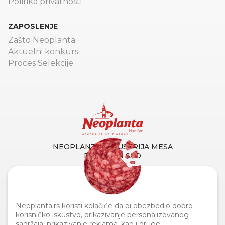
Politika privatnosti
ZAPOSLENJE
Zašto Neoplanta
Aktuelni konkursi
Proces Selekcije
NEOPLANTA INDUSTRIJA MESA
DOO NOVI SAD
Primorska 90, 21000 Novi Sad
Tel. centrala:
+381 21 4873 882
Fax:
+381 21 419 256
Info linija za potrošače:
0800 110
Neoplanta.rs koristi kolačiće da bi obezbedio dobro
110
korisničko iskustvo, prikazivanje personalizovanog
sadržaja, prikazivanje reklama, kao i druge