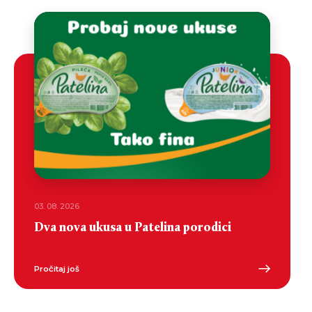
03. 08. 2026
Dva nova ukusa u Patelina porodici
Pročitaj još