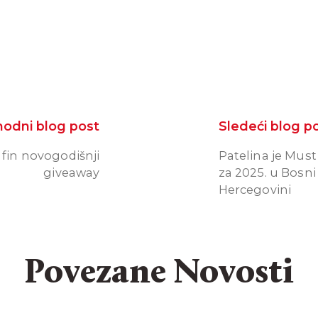
hodni blog post
Sledeći blog p
 fin novogodišnji
Patelina je Mus
giveaway
za 2025. u Bosni 
Hercegovini
Povezane Novosti