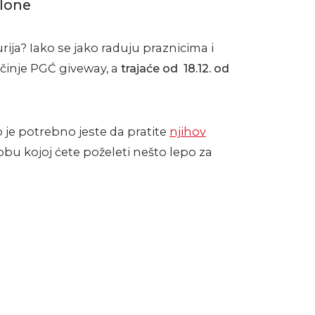
klone
rija? Iako se jako raduju praznicima i
očinje PGĆ giveway, a
trajaće od 18.12. od
 je potrebno jeste da pratite
njihov
bu kojoj ćete poželeti nešto lepo za