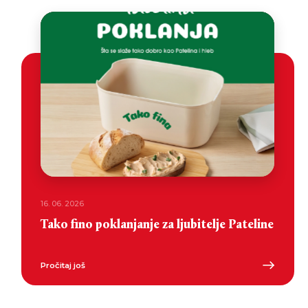
16. 06. 2026
Tako fino poklanjanje za ljubitelje Pateline
Pročitaj još