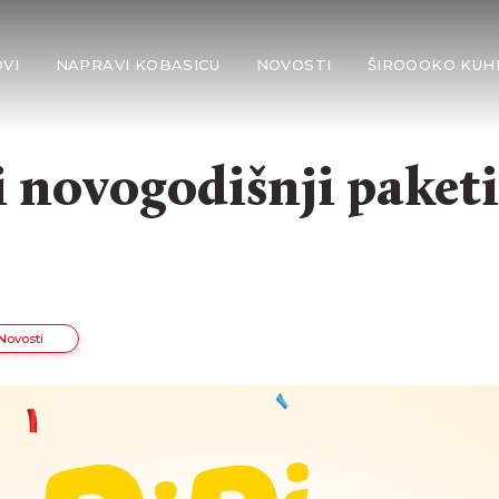
VI
NAPRAVI KOBASICU
NOVOSTI
ŠIROOOKO KUH
i novogodišnji paketić
Novosti