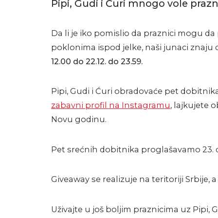
Pipi, Gudi i Ćuri mnogo vole prazn
Da li je iko pomislio da praznici mogu da 
poklonima ispod jelke, naši junaci znaju
12.00 do 22.12. do 23.59.
Pipi, Gudi i Ćuri obradovaće pet dobitni
zabavni profil na Instagramu
, lajkujete
Novu godinu.
Pet srećnih dobitnika proglašavamo 23.
Giveaway se realizuje na teritoriji Srbije
Uživajte u još boljim praznicima uz Pipi, 