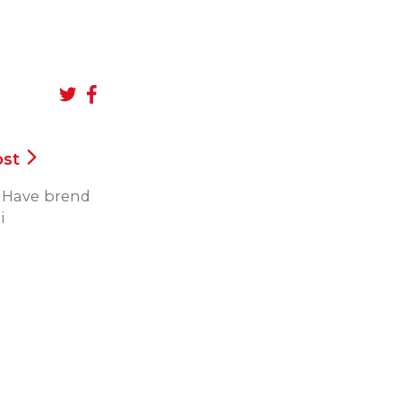
ost
t Have brend
i