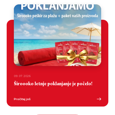
09. 07. 2026
Široooko letnje poklanjanje je počelo!
Pročitaj još