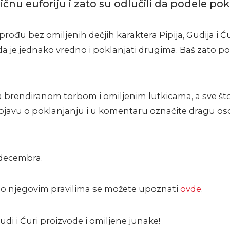
ičnu euforiju i zato su odlučili da podele po
prođu bez omiljenih dečjih karaktera Pipija, Gudija i Ću
 da je jednako vredno i poklanjati drugima. Baš zato p
ka brendiranom torbom i omiljenim lutkicama, a sve što
 objavu o poklanjanju i u komentaru označite dragu oso
 decembra.
, a o njegovim pravilima se možete upoznati
ovde
.
Gudi i Ćuri proizvode i omiljene junake!