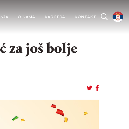
INJA
O NAMA
KARIJERA
KONTAKT
 za još bolje