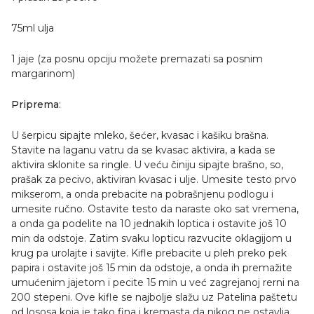
75ml ulja
1 jaje (za posnu opciju možete premazati sa posnim
margarinom)
Priprema
:
U šerpicu sipajte mleko, šećer, kvasac i kašiku brašna.
Stavite na laganu vatru da se kvasac aktivira, a kada se
aktivira sklonite sa ringle. U veću činiju sipajte brašno, so,
prašak za pecivo, aktiviran kvasac i ulje. Umesite testo prvo
mikserom, a onda prebacite na pobrašnjenu podlogu i
umesite ručno. Ostavite testo da naraste oko sat vremena,
a onda ga podelite na 10 jednakih loptica i ostavite još 10
min da odstoje. Zatim svaku lopticu razvucite oklagijom u
krug pa urolajte i savijte. Kifle prebacite u pleh preko pek
papira i ostavite još 15 min da odstoje, a onda ih premažite
umućenim jajetom i pecite 15 min u već zagrejanoj rerni na
200 stepeni. Ove kifle se najbolje slažu uz Patelina paštetu
od lososa koja je tako fina i kremasta da nikog ne ostavlja