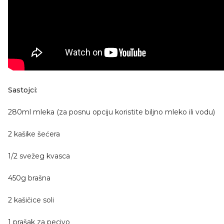
Sastojci:
280ml mleka (za posnu opciju koristite biljno mleko ili vodu)
2 kašike šećera
1/2 svežeg kvasca
450g brašna
2 kašičice soli
1 prašak za pecivo