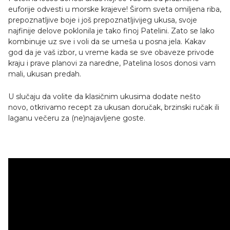
euforije odvesti u morske krajeve! Širom sveta omiljena riba,
prepoznatljive boje i još prepoznatljivijeg ukusa, svoje
najfinije delove poklonila je tako finoj Patelini. Zato se lako
kombinuje uz sve i voli da se umeša u posna jela. Kakav
god da je vaš izbor, u vreme kada se sve obaveze privode
kraju i prave planovi za naredne, Patelina losos donosi vam
mali, ukusan predah.
U slučaju da volite da klasičnim ukusima dodate nešto
novo, otkrivamo recept za ukusan doručak, brzinski ručak ili
laganu večeru za (ne)najavljene goste.