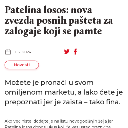
Patelina losos: nova
zvezda posnih pašteta za
zalogaje koji se pamte
11. 12. 2024
Novosti
Možete je pronaći u svom
omiljenom marketu, a lako ćete je
prepoznati jer je zaista – tako fina.
EN
RU
Ako već niste, dodajte je na listu novogodišnjih želja jer
Patelina losos donosi ukus koji će vas usred praznične