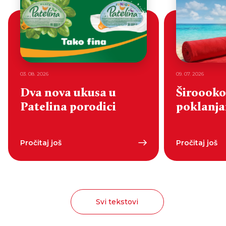
03. 08. 2026
09. 07. 2026
Dva nova ukusa u
Široooko
Patelina porodici
poklanjan
Pročitaj još
Pročitaj još
Svi tekstovi