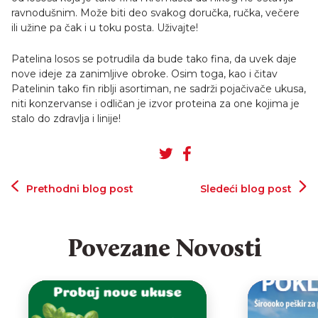
ravnodušnim. Može biti deo svakog doručka, ručka, večere
ili užine pa čak i u toku posta. Uživajte!
Patelina losos se potrudila da bude tako fina, da uvek daje
nove ideje za zanimljive obroke. Osim toga, kao i čitav
Patelinin tako fin riblji asortiman, ne sadrži pojačivače ukusa,
niti konzervanse i odličan je izvor proteina za one kojima je
stalo do zdravlja i linije!
Prethodni blog post
Sledeći blog post
Povezane Novosti