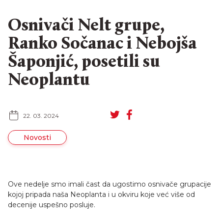
Osnivači Nelt grupe,
Ranko Sočanac i Nebojša
Šaponjić, posetili su
Neoplantu
22. 03. 2024
Novosti
Ove nedelje smo imali čast da ugostimo osnivače grupacije
EN
RU
kojoj pripada naša Neoplanta i u okviru koje već više od
decenije uspešno posluje.