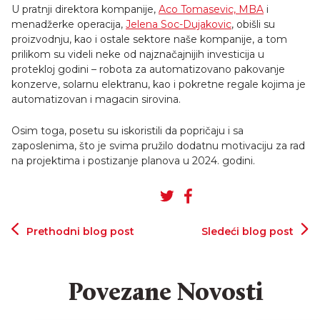
U pratnji direktora kompanije,
Aco Tomasevic, MBA
i
menadžerke operacija,
Jelena Soc-Dujakovic
, obišli su
proizvodnju, kao i ostale sektore naše kompanije, a tom
prilikom su videli neke od najznačajnijih investicija u
protekloj godini – robota za automatizovano pakovanje
konzerve, solarnu elektranu, kao i pokretne regale kojima je
automatizovan i magacin sirovina.
Osim toga, posetu su iskoristili da popričaju i sa
zaposlenima, što je svima pružilo dodatnu motivaciju za rad
na projektima i postizanje planova u 2024. godini.
Prethodni blog post
Sledeći blog post
Povezane Novosti