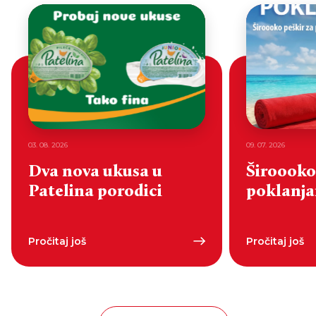
03. 08. 2026
09. 07. 2026
Dva nova ukusa u
Široooko
Patelina porodici
poklanjan
Pročitaj još
Pročitaj još