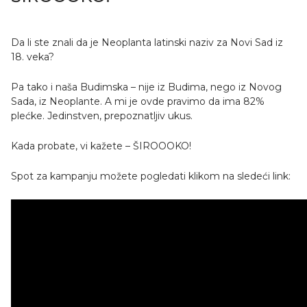
Da li ste znali da je Neoplanta latinski naziv za Novi Sad iz
18. veka?
Pa tako i naša Budimska – nije iz Budima, nego iz Novog
Sada, iz Neoplante. A mi je ovde pravimo da ima 82%
plećke. Jedinstven, prepoznatljiv ukus.
Kada probate, vi kažete – ŠIROOOKO!
Spot za kampanju možete pogledati klikom na sledeći link: