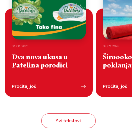
03. 08. 2026
09. 07. 2026
Dva nova ukusa u
Široooko
Patelina porodici
poklanjan
Pročitaj još
Pročitaj još
Svi tekstovi