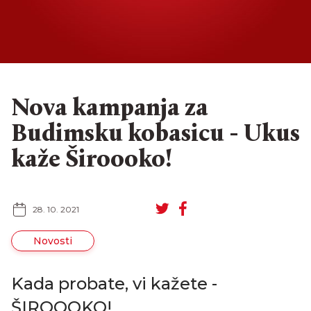
Nova kampanja za
Budimsku kobasicu - Ukus
kaže Široooko!
28. 10. 2021
Novosti
EN
RU
Kada probate, vi kažete -
ŠIROOOKO!