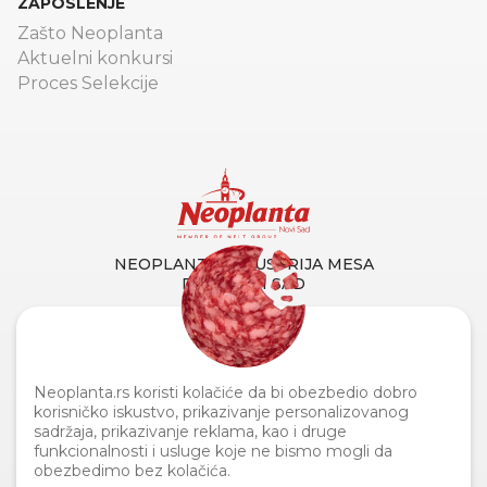
ZAPOSLENJE
Zašto Neoplanta
Aktuelni konkursi
Proces Selekcije
NEOPLANTA INDUSTRIJA MESA
DOO NOVI SAD
Primorska 90, 21000 Novi Sad
Tel. centrala:
+381 21 4873 882
Fax:
+381 21 419 256
Info linija za potrošače:
0800 110
Neoplanta.rs koristi kolačiće da bi obezbedio dobro
110
korisničko iskustvo, prikazivanje personalizovanog
sadržaja, prikazivanje reklama, kao i druge
funkcionalnosti i usluge koje ne bismo mogli da
obezbedimo bez kolačića.