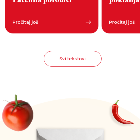
Patelina porodici
poklanjan
Pročitaj još
Pročitaj još
Svi tekstovi