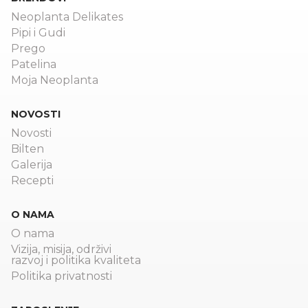
Neoplanta Delikates
Pipi i Gudi
Prego
Patelina
Moja Neoplanta
NOVOSTI
Novosti
Bilten
Galerija
Recepti
O NAMA
O nama
Vizija, misija, održivi
razvoj i politika kvaliteta
Politika privatnosti