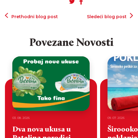
Prethodni blog post
Sledeći blog post
Povezane Novosti
03. 08. 2026
09. 07. 2026
Dva nova ukusa u
Široooko