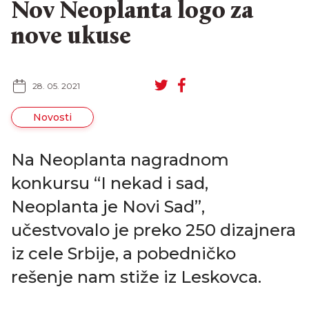
Nov Neoplanta logo za
nove ukuse
28. 05. 2021
Novosti
Na Neoplanta nagradnom
konkursu “I nekad i sad,
Neoplanta je Novi Sad”,
učestvovalo je preko 250 dizajnera
iz cele Srbije, a pobedničko
EN
RU
rešenje nam stiže iz Leskovca.