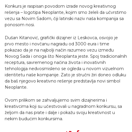
Konkurs je raspisan povodom izrade novog kreativnog
rešenja – logotipa Neoplante, kojim smo želeli da učvrstimo
vezu sa Novim Sadom, čiji latinski naziv naša kompanija sa
ponosom nosi.
Dušan Kitanović, grafički dizajner iz Leskovca, osvojio je
prvo mesto i novčanu nagradu od 3000 eura i time
pokazao da je na najbolji način razumeo vezu između
Novog Sada i onoga što Neoplanta jeste. Spoj tradicionalnih
receptura, savremenog načina života i inovativnih
tehnologija nedvosmisleno se ogleda u novom vizuelnom
identitetu naše kompanije. Zato je stručni žiri doneo odluku
da baš njegovo kreativno rešenje predstavlja novi simbol
Neoplante.
Ovom prilikom se zahvaljujemo svim dizajnerima i
kreativcima koji su učestvovali u nagradnom konkursu, sa
željom da nas prate i dalje i pokažu svoju kreativnost u
nekim budućim konkursima.